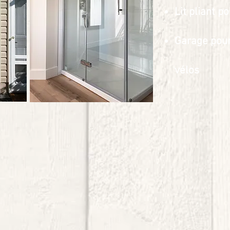
Lit pliant 
Garage pour
vélos