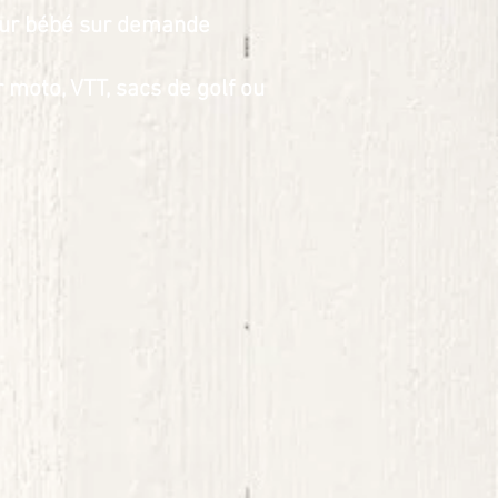
pour bébé sur demande
 moto, VTT, sacs de golf ou