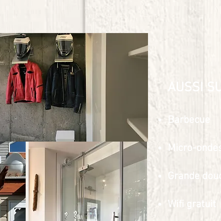
AUSSI SU
Barbecue
Micro-ondes
Grande douc
Wifi gratuit