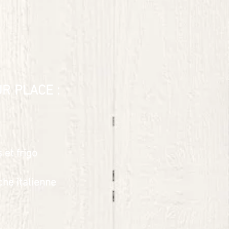
R PLACE :
 et frigo
he italienne